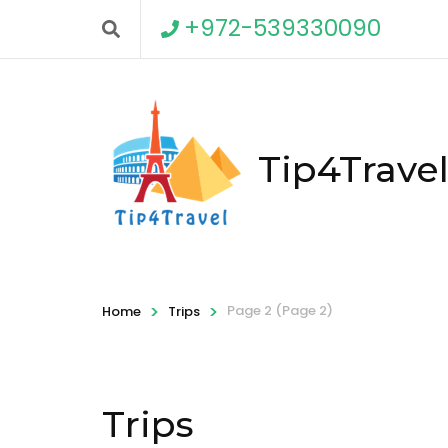
+972-539330090
Tip4Trave
>
>
Page 2
(Page 2)
Home
Trips
Trips