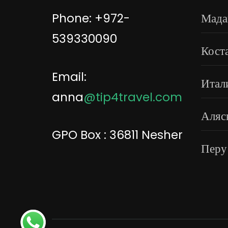
Phone: +972-
Мада
539330090
Кост
Email:
Итал
anna
@tip4travel.com
Аляс
GPO Box : 36811 Nesher
Перу