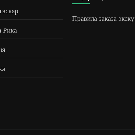
гаскар
Правила заказа экск
а Рика
ия
ка