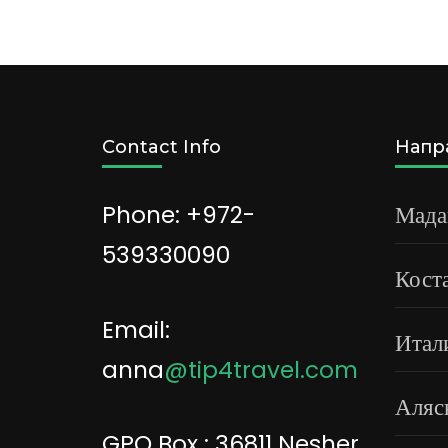
Contact Info
Напр
Phone: +972-
Мада
539330090
Кост
Email:
Итал
anna
@tip4travel.com
Аляс
GPO Box : 36811 Nesher