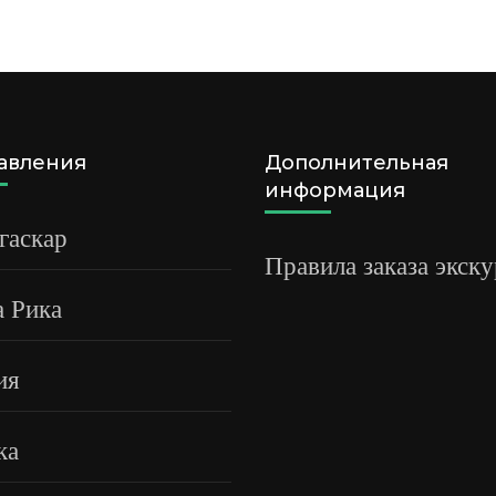
авления
Дополнительная
информация
гаскар
Правила заказа экск
а Рика
ия
ка