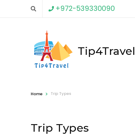
+972-539330090
Tip4Trave
>
Trip Types
Home
Trip Types